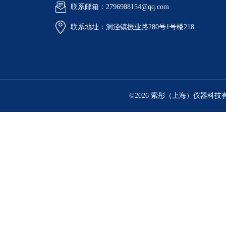
联系邮箱：2796988154@qq.com
联系地址：洞泾镇振业路280号1号楼218
©2026 索彤（上海）仪器科