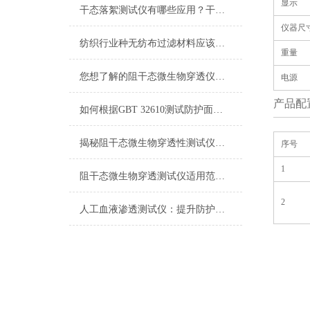
显示
干态落絮测试仪有哪些应用？干态落絮测试仪由哪些部分组成
仪器尺
纺织行业种无纺布过滤材料应该怎么检测
重量
您想了解的阻干态微生物穿透仪都在这里了
电源
产品配
如何根据GBT 32610测试防护面罩的抗呼吸性能
揭秘阻干态微生物穿透性测试仪的设计原理
序号
1
阻干态微生物穿透测试仪适用范围有哪些
2
人工血液渗透测试仪：提升防护装备安全性的智能化利器