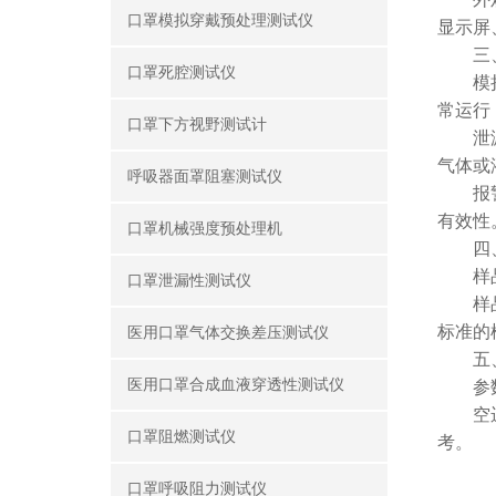
口罩模拟穿戴预处理测试仪
显示屏
三、
口罩死腔测试仪
模拟测
常运行
口罩下方视野测试计
泄漏测
气体或
呼吸器面罩阻塞测试仪
报警与
有效性
口罩机械强度预处理机
四、
样品选
口罩泄漏性测试仪
样品安
标准的
医用口罩气体交换差压测试仪
五、
医用口罩合成血液穿透性测试仪
参数设
空运行
口罩阻燃测试仪
考。
口罩呼吸阻力测试仪