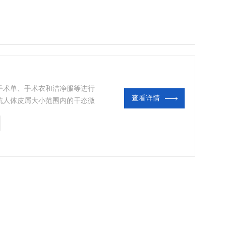
手术单、手术衣和洁净服等进行
查看详情
抗人体皮屑大小范围内的干态微
被固定在一个容器上，在这些容
个加入未感染菌滑shi粉的容器
距离插入一个培养皿。