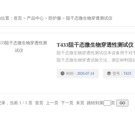
的位置：
首页
>
产品中心
>
防护服
>
阻干态微生物穿透测试仪
T433阻干态微生物穿透性测试仪
阻干态微生物穿透性测试仪本设备用于对
阻干态微生物穿透试验方法，测定材料阻
粒上细菌穿透的性能，进行测试时，试样
时间：
2026-07-14
型号：
T433
器中，5个携带枯草杆菌滑shi粉的容器，一
作为对照。在各个容器底部离试件下方近
条记录，当前 1 / 1 页 首页 上一页 下一页 末页 跳转到第
页