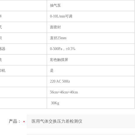
抽气泵
率
0-10L/min可调
式
面密封
积
直径25mm
感器
0-500Pa，±0.5%
统
彩色触摸屏
印机
是
220 AC 50Hz
56cm×46cm×40cm
30Kg
产品：