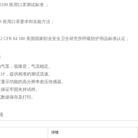
F2100 医用口罩测试标准 ；
4683 医用口罩要求和实验方法；
H 42 CFR 84.180 美国国家职业安全卫生研究所呼吸防护用品标准认证；
点
抽气泵，低噪音，气流稳定。
量计，提供精准的测试流速。
字显示功能的高分辨率差压传感器。
夹保证牢固夹持试样。
试数据保存及打印。
格
详情