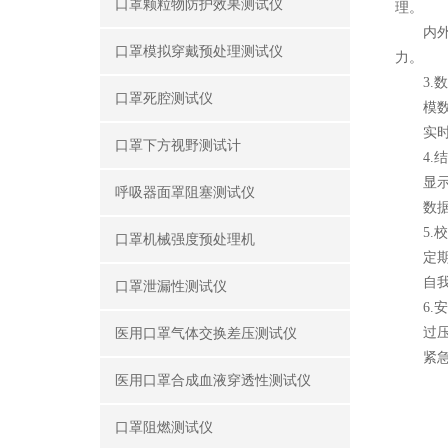
口罩颗粒物防护效果测试仪
理。
内外压
口罩模拟穿戴预处理测试仪
力。
3.数
口罩死腔测试仪
模数转
实时监
口罩下方视野测试计
4.结
显示界
呼吸器面罩阻塞测试仪
数据输
5.校
口罩机械强度预处理机
定期校
自我诊
口罩泄漏性测试仪
6.安
过压保
医用口罩气体交换差压测试仪
紧急停
医用口罩合成血液穿透性测试仪
口罩阻燃测试仪