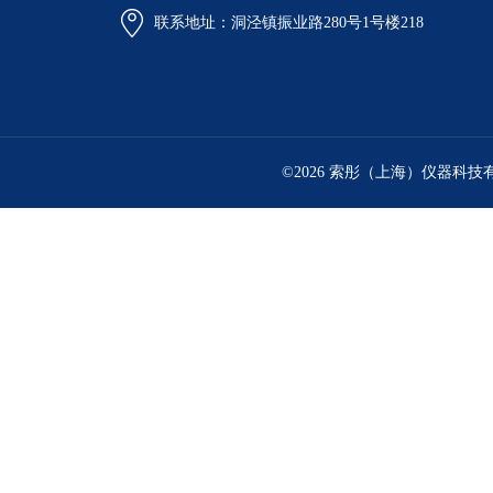
联系地址：洞泾镇振业路280号1号楼218
©2026 索彤（上海）仪器科