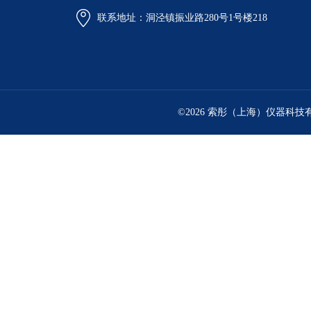
联系地址：洞泾镇振业路280号1号楼218
©2026 索彤（上海）仪器科