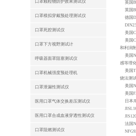
口罩颗粒物防护效果测试仪
英国BS
英国BS
口罩模拟穿戴预处理测试仪
德国DI
DIN233
口罩死腔测试仪
美国C
美国CS
口罩下方视野测试计
和利润
美国NF
呼吸器面罩阻塞测试仪
感等理
美国TB
口罩机械强度预处理机
烧法测
美国NF
口罩泄漏性测试仪
美国FA
日本JI
医用口罩气体交换差压测试仪
JISL10
医用口罩合成血液穿透性测试仪
JIS1
法国NFG
口罩阻燃测试仪
NFG9