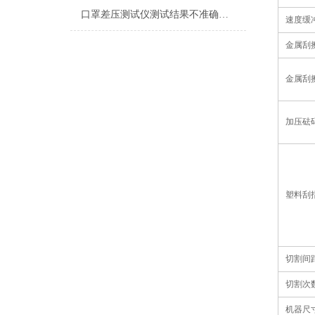
口罩差压测试仪测试结果不准确怎么解决
速度缓
金属刮
金属刮
加压砝
塑料刮
切割间
切割次
机器尺