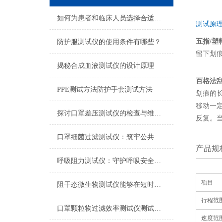
如何为患者和临床人员选择合适的医用fanghufu
测试原
五指/塑
防护服测试仪的使用条件有哪些？
留下划
揭秘合成血液测试仪的设计原理
百格法
PPE测试方法防护手套测试方法
划痕的
移动一
探讨口罩差压测试仪的检查与维护工作
反复。
口罩细菌过滤测试仪：筑牢公共卫生防线的精密“守门员”
产品规
呼吸阻力测试仪：守护呼吸安全的“生命线”标尺
项目
阻干态微生物测试仪能够在短时间内对样品进行快速检测
行程范
口罩颗粒物过滤效率测试仪测试原理时什么
速度范