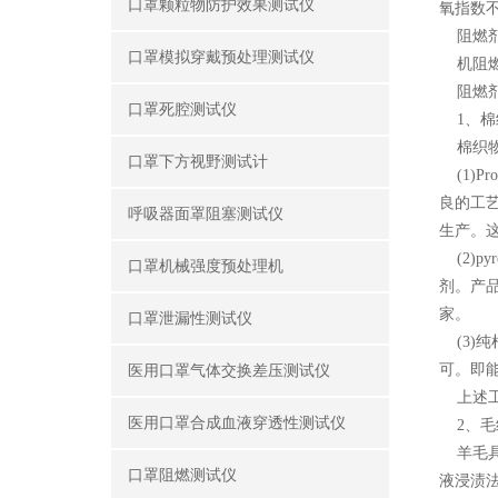
口罩颗粒物防护效果测试仪
氧指数不
阻燃剂
口罩模拟穿戴预处理测试仪
机阻燃
阻燃剂
口罩死腔测试仪
1、棉
棉织物
口罩下方视野测试计
(1)P
良的工
呼吸器面罩阻塞测试仪
生产。
(2)p
口罩机械强度预处理机
剂。产
家。
口罩泄漏性测试仪
(3)
可。即
医用口罩气体交换差压测试仪
上述工
医用口罩合成血液穿透性测试仪
2、毛
羊毛具
口罩阻燃测试仪
液浸渍