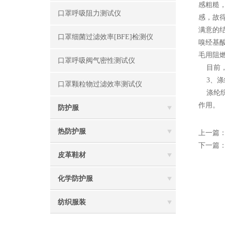
感粗糙
口罩呼吸阻力测试仪
感，故
满意的结
口罩细菌过滤效率[BFE]检测仪
嗅经基
毛用阻
口罩呼吸阀气密性测试仪
目前，
3、涤
口罩颗粒物过滤效率测试仪
涤纶织物
作用。
防护服
热防护服
上一篇
下一篇
皮革鞋材
化学防护服
纺织服装