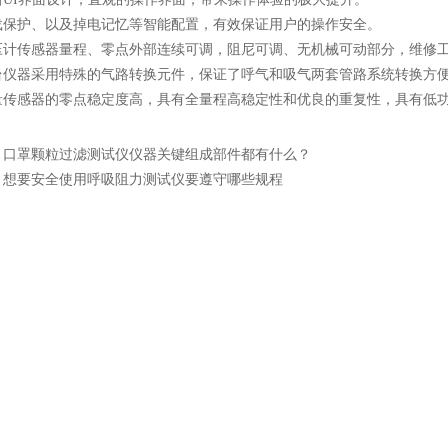
护、以及掉电记忆等智能配置，有效保证用户的操作安全。
传感器量程、零点外部连续可调，阻尼可调、无机械可动部分，维修
器采用特殊的气路转换元件，保证了呼气和吸气两套管路系统转换方
感器的零点稳定度高，具有全量程高稳定性和优良的重复性，具有低功
：
口罩颗粒过滤测试仪仪器关键组成部件都有什么？
：
想要安全使用呼吸阻力测试仪要遵守哪些规程