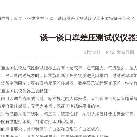
的位置：
首页
>
技术文章
> 谈一谈口罩差压测试仪仪器主要特征是什么？
谈一谈口罩差压测试仪仪器
浏览次数：
1646
发布日期
罩差压测试仪
透气性测试指标主要有：透气率、通气阻力、气流阻力、压
性。当口罩的透气差时，口罩就阻断了外界物质进入口罩内，过滤效率增
验场所空间限制；配有高精度压差传感器，数字显示试样两侧压差；特制
压测试仪仪器主要特征：
可以调节流量的气源、标准规定的人体头模、吸气和呼气两套管路系统
流量传感器，无需力补偿，保证了测试结果准确性。
传感器采用二线制，精度高，稳定性好；采用防爆设计使用安全可靠
有微型打印机，可适时打印测试结果。
标准要求，兼容劳保防护口罩和日常防护口罩标准。
I界面设计，直观的操作界面，带来操作体验的极大提升。