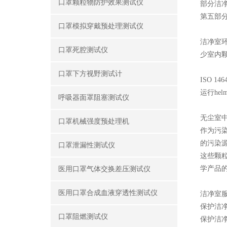
口罩颗粒物防护效果测试仪
部分洁
第五部分
口罩模拟穿戴预处理测试仪
洁净室环
口罩死腔测试仪
少室内
口罩下方视野测试计
ISO 
运行he
呼吸器面罩阻塞测试仪
无尘室
口罩机械强度预处理机
作为污
的污染
口罩泄漏性测试仪
这些颗
学产品
医用口罩气体交换差压测试仪
医用口罩合成血液穿透性测试仪
洁净室
保护洁
口罩阻燃测试仪
保护洁