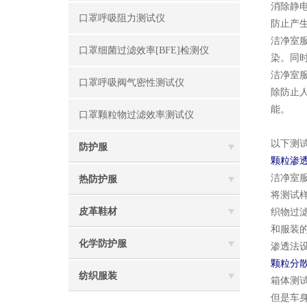
消除静
口罩呼吸阻力测试仪
防止产
洁净室
口罩细菌过滤效率[BFE]检测仪
染。同
洁净室
口罩呼吸阀气密性测试仪
除防止
能。
口罩颗粒物过滤效率测试仪
以下测
防护服
颗粒渗
洁净室
热防护服
将测试
皮革鞋材
织物过
和服装
化学防护服
渗透法
颗粒分散
纺织服装
箱体测
但是车