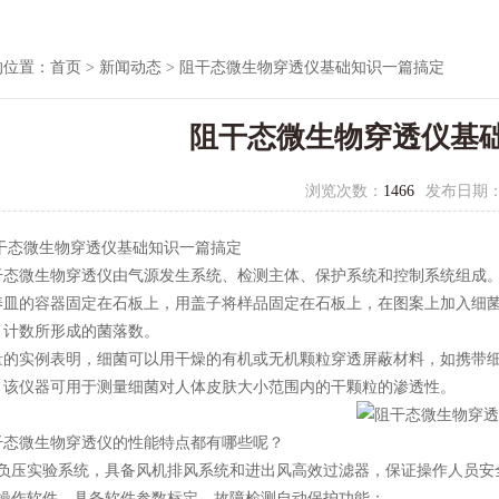
的位置：
首页
>
新闻动态
> 阻干态微生物穿透仪基础知识一篇搞定
阻干态微生物穿透仪基
浏览次数：
1466
发布日期
微生物穿透仪基础知识一篇搞定
微生物穿透仪由气源发生系统、检测主体、保护系统和控制系统组成。
养皿的容器固定在石板上，用盖子将样品固定在石板上，在图案上加入细菌
，计数所形成的菌落数。
实例表明，细菌可以用干燥的有机或无机颗粒穿透屏蔽材料，如携带细
。该仪器可用于测量细菌对人体皮肤大小范围内的干颗粒的渗透性。
微生物穿透仪的性能特点都有哪些呢？
压实验系统，具备风机排风系统和进出风高效过滤器，保证操作人员安
作软件，具备软件参数标定，故障检测自动保护功能；