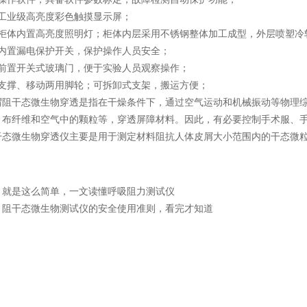
业级高亮度彩色触摸显示屏；
体内置高亮度照明灯；柜体内层采用不锈钢整体加工成型，外层喷塑冷
置漏电保护开关，保护操作人员安全；
置开关式玻璃门，便于实验人员观察操作；
撑、移动两用脚轮；可拆卸式支架，搬运方便；
干态微生物穿透是指在干燥条件下，通过空气运动和机械振动等物理综
、布纤维和空气中的颗粒等，穿透屏障材料。因此，有必要控制手术服、
微生物穿透仪主要是用于测定材料阻抗人体皮屑大小范围内的干态微粒
：
就是这么简单，一文读懂呼吸阻力测试仪
：
阻干态微生物测试仪的安全使用准则，看完才知道