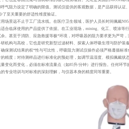
和呼气阻力设定了明确的限值。测试仪提供的客观数据，是产品获得认证、
缺少了至关重要的舒适性维度验证。
场景远不止于工厂流水线。在医疗卫生领域，医护人员长时间佩戴N95
选适合临床使用的产品提供了依据。在工业现场，mining、化工、喷涂
冗余。甚至于消防、应急救援等极*环境，对呼吸器的阻力要求更为严苛，
科研机构与高校，它也是研究新型过滤材料、探索人体呼吸生理与防护装
保测试结果的权*性与可比性，呼吸阻力测试仪操作必须严格遵循标准
计的精度；对待测样品进行标准化的预处理，如调节温湿度、模拟佩戴状
流量变化而变化，必须在标准流量点（如85升/分钟）进行报告。任何环
员的专业培训与对标准的深刻理解，与仪器本身的精度同等重要。