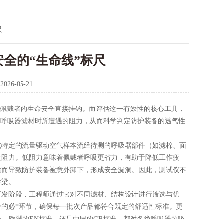
尺
全的“生命线”标尺
：
2026-05-21
佩戴者的生命安全直接挂钩。而评估这一有效性的核心工具，
或呼吸器滤材时所遭遇的阻力，从而科学判定防护装备的透气性
或特定的流量驱动空气样本流经待测的呼吸器部件（如滤棉、面
吸阻力。低阻力意味着佩戴者呼吸更省力，有助于降低工作疲
适而导致防护装备被意外卸下，形成安全漏洞。因此，测试仪不
桥梁。
发阶段，工程师通过它对不同滤材、结构设计进行筛选与优
的必*环节，确保每一批次产品都符合既定的舒适性标准。更
准、欧洲的EN标准，还是中国的GB标准，都对各类呼吸器的吸