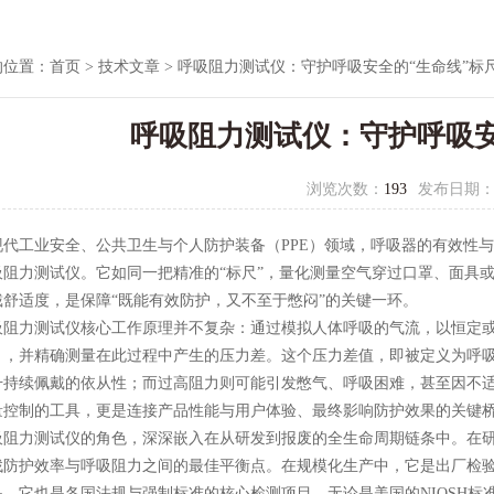
的位置：
首页
>
技术文章
> 呼吸阻力测试仪：守护呼吸安全的“生命线”标
呼吸阻力测试仪：守护呼吸安
浏览次数：
193
发布日期
工业安全、公共卫生与个人防护装备（PPE）领域，呼吸器的有效性与
吸阻力测试仪。它如同一把精准的“标尺”，量化测量空气穿过口罩、面具
戴舒适度，是保障“既能有效防护，又不至于憋闷”的关键一环。
吸阻力测试仪
核心工作原理并不复杂：通过模拟人体呼吸的气流，以恒定
），并精确测量在此过程中产生的压力差。这个压力差值，即被定义为呼
升持续佩戴的依从性；而过高阻力则可能引发憋气、呼吸困难，甚至因不
量控制的工具，更是连接产品性能与用户体验、最终影响防护效果的关键
力测试仪的角色，深深嵌入在从研发到报废的全生命周期链条中。在研
找防护效率与呼吸阻力之间的最佳平衡点。在规模化生产中，它是出厂检验
是，它也是各国法规与强制标准的核心检测项目。无论是美国的NIOSH标