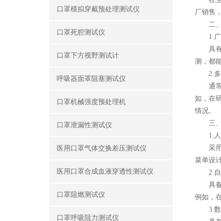
口罩模拟穿戴预处理测试仪
厂销售
二、呼
口罩死腔测试仪
1.广
具有较
口罩下方视野测试计
测，都
2.多
呼吸器面罩阻塞测试仪
通常具
如，在
口罩机械强度预处理机
情况。
三、呼
口罩泄漏性测试仪
1.人
采用人
医用口罩气体交换差压测试仪
菜单设
医用口罩合成血液穿透性测试仪
2.自
具备自
口罩阻燃测试仪
例如，
3.数
口罩呼吸阻力测试仪